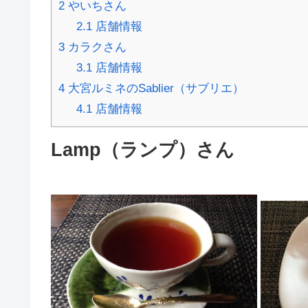
2
やいちさん
2.1
店舗情報
3
カラクさん
3.1
店舗情報
4
大宮ルミネのSablier（サブリエ）
4.1
店舗情報
Lamp（ランプ）さん